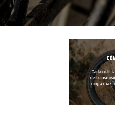
CÓM
Cada ciclist
de transmisi
rango máximo