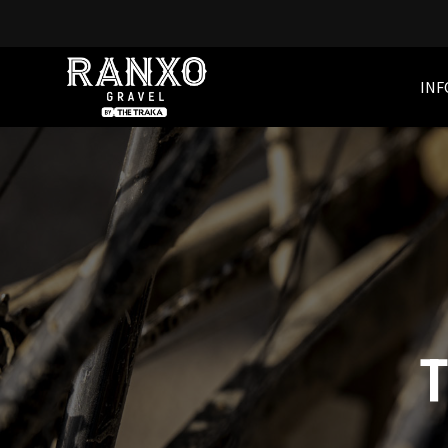
INF
T