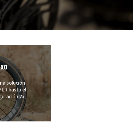
NXO
una solución
PLR hasta el
guración 2x,