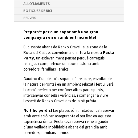
ALLOTJAMENTS
BOTIGUES DE BICI
SERVEIS
Prepara’t per a un sopar amb una gran
companyia i en un ambient increïble!
El dissabte abans de Ranxo Gravel, a la zona de la
Roca del Call, et convidem a unir-te a la nostra
Pasta
Party
, un esdeveniment pensat perquè carreguis
energies i comparteixis una bona estona amb
corredors, familiars i amics.
Gaudeix d’un deliciós sopar a l’aire lliure, envoltat de
la natura de Ponts i en un ambient relaxat i festiu. Serà
l’ocasió perfecta per conèixer altres participants,
intercanviar consells i vivències, i començar a viure
l’esperit de Ranxo Gravel des de la nit prèvia.
No t’ho perdis!
Les places són limitades i cal reservar
amb antelació per assegurar-te el teu lloc en aquesta
experiència única. Fes la teva reserva i vine a gaudir
d’una vetllada inoblidable abans del gran dia amb
corredors, familiars i amics.