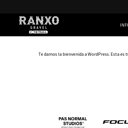
¡Hola, mundo!
INF
por
klassadmin
|
Jun 5, 2024
|
Sin categoría
Te damos la bienvenida a WordPress. Esta es tu